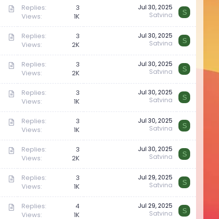
t
l
A
Replies
3
Jul 30, 2025
i
e
S
Satvina
Views
1K
r
c
t
l
A
Replies
3
Jul 30, 2025
i
e
S
Satvina
Views
2K
r
c
t
l
A
Replies
3
Jul 30, 2025
i
e
S
Satvina
Views
2K
r
c
t
l
A
Replies
3
Jul 30, 2025
i
e
S
Satvina
Views
1K
r
c
t
l
A
Replies
3
Jul 30, 2025
i
e
S
Satvina
Views
1K
r
c
t
l
A
Replies
3
Jul 30, 2025
i
e
S
Satvina
Views
2K
r
c
t
l
A
Replies
3
Jul 29, 2025
i
e
S
Satvina
Views
1K
r
c
t
l
A
Replies
4
Jul 29, 2025
i
e
S
Satvina
Views
1K
r