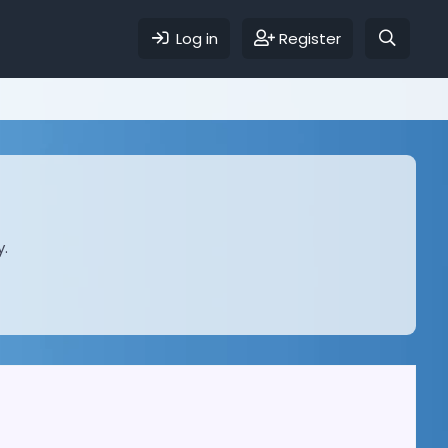
Log in
Register
y.