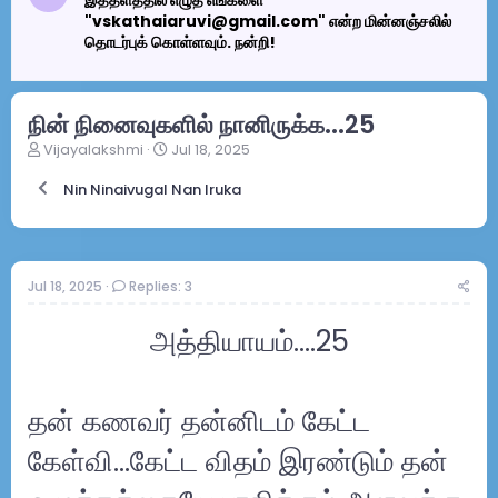
இத்தளத்தில் எழுத எங்களை
"vskathaiaruvi@gmail.com" என்ற மின்னஞ்சலில்
தொடர்புக் கொள்ளவும். நன்றி!
நின் நினைவுகளில் நானிருக்க...25
T
S
Vijayalakshmi
Jul 18, 2025
h
t
r
a
Nin Ninaivugal Nan Iruka
e
r
a
t
d
d
s
a
Jul 18, 2025
Replies: 3
t
t
a
e
r
அத்தியாயம்….25
t
e
r
தன் கணவர் தன்னிடம் கேட்ட
கேள்வி...கேட்ட விதம் இரண்டும் தன்