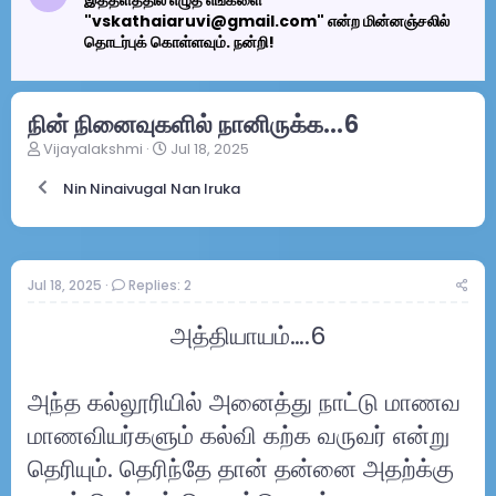
இத்தளத்தில் எழுத எங்களை
"vskathaiaruvi@gmail.com" என்ற மின்னஞ்சலில்
தொடர்புக் கொள்ளவும். நன்றி!
நின் நினைவுகளில் நானிருக்க...6
T
S
Vijayalakshmi
Jul 18, 2025
h
t
r
a
Nin Ninaivugal Nan Iruka
e
r
a
t
d
d
s
a
Jul 18, 2025
Replies: 2
t
t
a
e
r
அத்தியாயம்….6
t
e
r
அந்த கல்லூரியில் அனைத்து நாட்டு மாணவ
மாணவியர்களும் கல்வி கற்க வருவர் என்று
தெரியும். தெரிந்தே தான் தன்னை அதற்க்கு